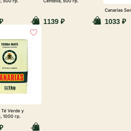
, 500 гр.
Centella, 500 гр.
Canarias Ser
₽
1139 ₽
1033 ₽
 Té Verde y
, 1000 гр.
₽