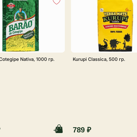
 льдом.
nal, Kurupi Clásica,
парагвайские и
тнера для заказов мате
Cotegipe Nativa, 1000 гр.
Kurupi Classica, 500 гр.
₽
789 ₽