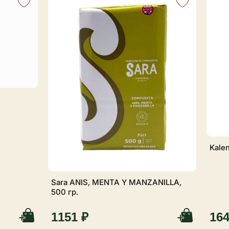
Kale
Sara ANIS, MENTA Y MANZANILLA,
500 гр.
1151 ₽
164