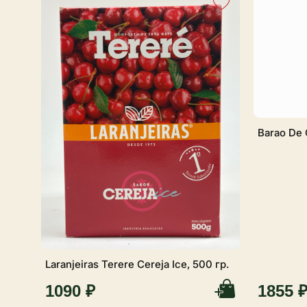
вкус до восьми раз. Подходит для терере с
Подойдёт тем, кто выбирает Canarias Tradicio
Selecta Tradicional и другие классические 
уругвайские сорта йерба мате.
Доставка товара от Yerbix — надежного пар
по всей России.
Barao De 
Laranjeiras Terere Cereja Ice, 500 гр.
1855 
1090 ₽