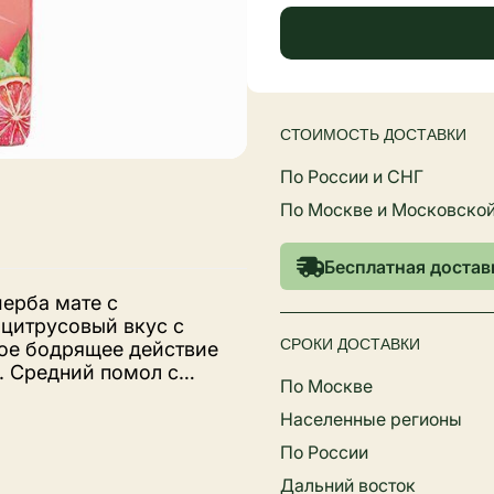
СТОИМОСТЬ ДОСТАВКИ
По России и СНГ
По Москве и Московской
Бесплатная доставк
йерба мате с
цитрусовый вкус с
СРОКИ ДОСТАВКИ
кое бодрящее действие
. Средний помол с
По Москве
ехнология с сохранением
нителей
Населенные регионы
По России
Дальний восток
редставление о мате.