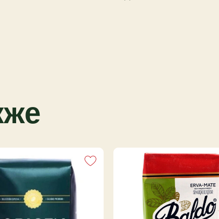
гредиенты, новые
Йерба CBSé стала
и яркость вкуса в
ии и концентрации.
з перегрузки, а
иммунитета и
кже
бомбилья, вода 75–80°C.
ния — сделайте терере.
щий цитрусовый мате
ranja, Sinceridad Limón
й грейпфрутовый акцент
сей России от