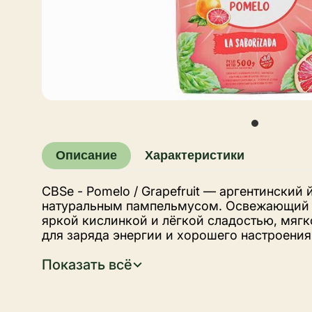
Описание
Характеристики
CBSe - Pomelo / Grapefruit — аргентинский 
натуральным пампельмусом. Освежающий 
яркой кислинкой и лёгкой сладостью, мяг
для заряда энергии и хорошего настроения
веточками, упаковка 500 г. Современная т
Показать всё
традиционного аргентинского стиля для це
ароматизированных сортов.
CBSé — аргентинский бренд, изменивший п