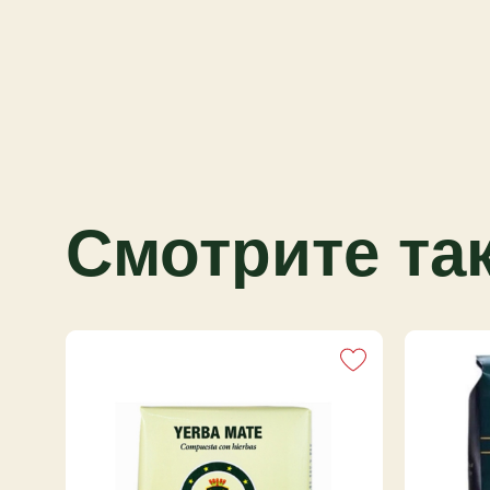
Его философия объединяет натуральные ин
вкусовые сочетания и верность классике. 
выбором тех, кто ищет свежесть, бодрость 
каждой чашке.
Йерба мате — натуральный источник энерг
Матеин в ее составе стимулирует мягко, бе
антиоксиданты способствуют укреплению 
сохранению жизненного тонуса.
Смотрите та
Классика заваривания: 2/3 калабаса мате, 
Вкус держится до 8 проливов. Для охлажде
Подойдёт тем, кто любит лёгкий, освежаю
вроде Taragüi Cítricos del Litoral, Amanda Na
или фруктовые линейки CBSé, и ищет ярки
без лишней горечи, как в CBSé Pomelo.​
Заказывайте мате у Yerbix — доставка по в
проверенного поставщика.