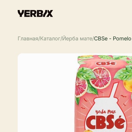
Главная
/
Каталог
/
Йерба мате
/
CBSe - Pomelo /