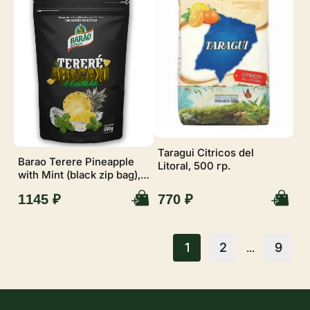
Taragui Citricos del
Barao Terere Pineapple
Litoral, 500 гр.
with Mint (black zip bag),
500 гр.
1145 ₽
770 ₽
1
2
9
...