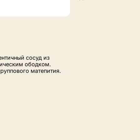
ентичный сосуд из
лическим ободком.
группового матепития.
, формируя характерный
тый металлический
Натуральная кожа
.