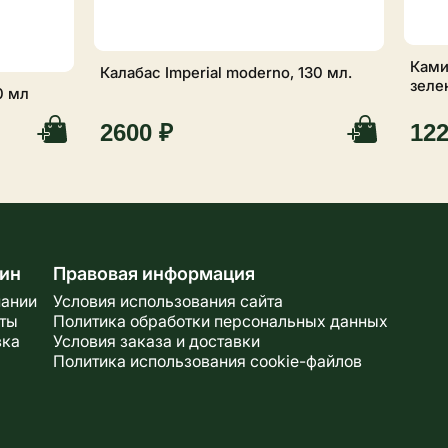
Ками
Калабас Imperial moderno, 130 мл.
зеле
0 мл
2600 ₽
122
ин
Правовая информация
пании
Условия использования сайта
кты
Политика обработки персональных данных
вка
Условия заказа и доставки
Политика использования cookie-файлов