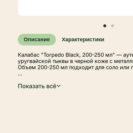
Описание
Характеристики
Калабас "Torpedo Black, 200-250 мл" — аут
уругвайской тыквы в черной коже с метал
Объем 200-250 мл подходит для соло или 
Показать всё
Дизайн и материалы
Уругвайская тыква обтянута черной кожей
удлиненный "торпедный" силуэт. Серебрис
ободок придает солидности и стильности. 
сочетает прочность с традиционным видом
Объем и удобство