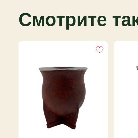
Объем 200-250 мл обеспечивает гибкость 
Эргономичная форма стабильно стоит и уд
Смотрите та
Кожаная отделка защищает от скольжения.
Особенности модели
Тыквенная основа со временем насыщает в
аутентичными нотами. Кожа сохраняет тепл
повреждений.
Уход и использование
Перед первым использованием промойте т
матепития удалите йербу, ополосните и су
Рекомендуем избегать моющих средств и д
YERBIX — проверенный поставщик йерба ма
доставкой по России и СНГ.