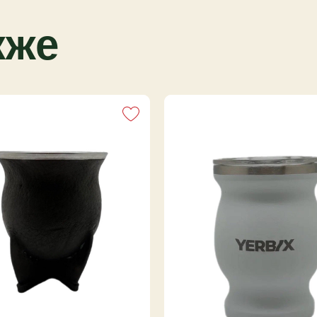
для разных ситуаций.
обно помещается в руке.
кже
кус йерба мате
о и предохраняет от
еплой водой. После
шите вверх дном.
лительного увлажнения.
те и аксессуаров с