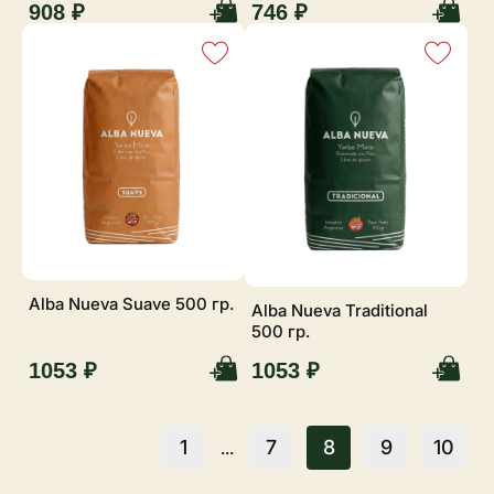
908 ₽
746 ₽
Alba Nueva Suave 500 гр.
Alba Nueva Traditional
500 гр.
1053 ₽
1053 ₽
1
7
8
9
10
...