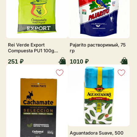
Rei Verde Export
Pajarito растворимый, 75
Compuesta PU1 100g
гр
(green)
251 ₽
1010 ₽
Aguantadora Suave, 500