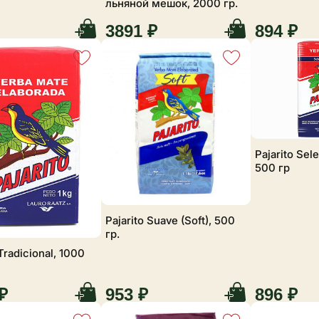
льняной мешок, 2000 гр.
3891 ₽
894 ₽
Pajarito Sel
500 гр
Pajarito Suave (Soft), 500
гр.
 Tradicional, 1000
₽
953 ₽
896 ₽