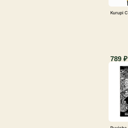
Kurupi C
789 ₽
Ruvicha 