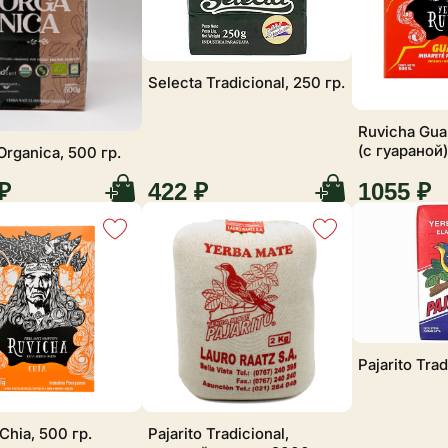
Selecta Tradicional, 250 гр.
Ruvicha Gua
(с гуараной)
 Organica, 500 гр.
₽
422 ₽
1055 ₽
Pajarito Trad
Chia, 500 гр.
Pajarito Tradicional,