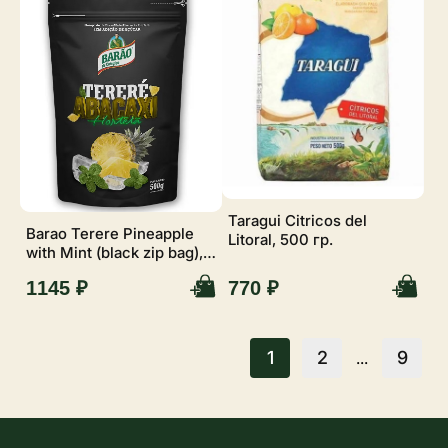
Taragui Citricos del
Barao Terere Pineapple
Litoral, 500 гр.
with Mint (black zip bag),
500 гр.
1145 ₽
770 ₽
1
2
9
...