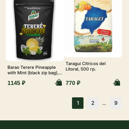
Taragui Citricos del
Barao Terere Pineapple
Litoral, 500 гр.
with Mint (black zip bag),
500 гр.
1145 ₽
770 ₽
1
2
9
...