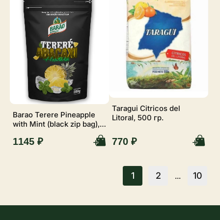
Taragui Citricos del
Barao Terere Pineapple
Litoral, 500 гр.
with Mint (black zip bag),
500 гр.
1145 ₽
770 ₽
1
2
10
...